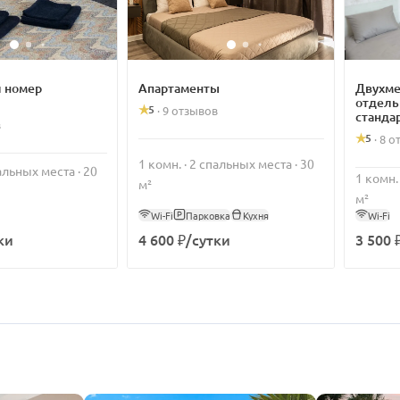
 номер
Апартаменты
Двухме
отдель
5
·
9 отзывов
станда
в
5
·
8 о
1 комн. · 2 спальных места · 30
пальных места · 20
1 комн.
м²
м²
Wi-Fi
Парковка
Кухня
Wi-Fi
ки
4 600 ₽/сутки
3 500 