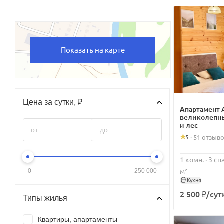
Показать на карте
Цена за сутки, ₽
Апартамент 
великолепны
и лес
5
·
51 отзыв
1 комн. · 3 с
м²
0
250 000
Кухня
2 500 ₽/сут
Типы жилья
Квартиры, апартаменты