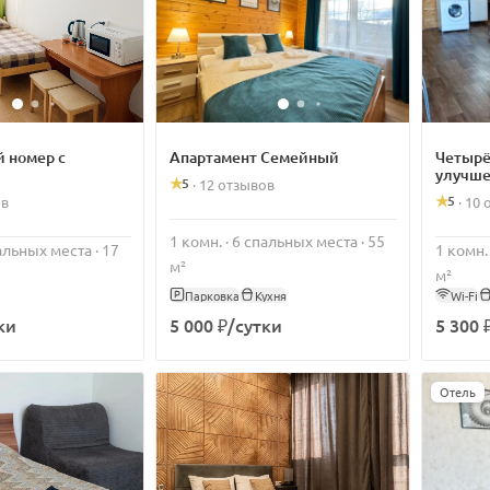
 номер с
Апартамент Семейный
Четырё
улучш
5
·
12 отзывов
5
ов
·
10 
1 комн. · 6 спальных места · 55
пальных места · 17
1 комн.
м²
м²
Парковка
Кухня
Wi-Fi
ки
5 000 ₽/сутки
5 300 
Отель