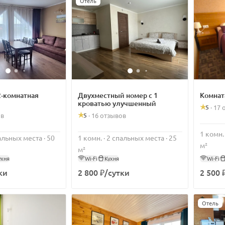
Отель
2-комнатная
Двухместный номер с 1
Комнат
кроватью улучшенный
5
·
17 
5
ов
·
16 отзывов
1 комн.
пальных места · 50
1 комн. · 2 спальных места · 25
м²
м²
ухня
Wi-Fi
Кухня
Wi-Fi
ки
2 800 ₽/сутки
2 500 
Отель