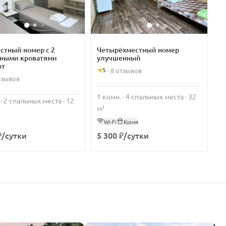
стный номер с 2
Четырёхместный номер
ными кроватями
улучшенный
рт
5
·
8 отзывов
тзывов
1 комн. · 4 спальных места · 32
 · 2 спальных места · 12
м²
Wi-Fi
Кухня
₽/сутки
5 300 ₽/сутки