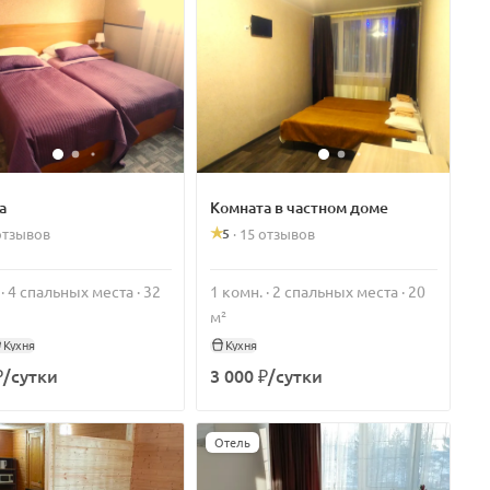
а
Комната в частном доме
5
отзывов
·
15 отзывов
 · 4 спальных места · 32
1 комн. · 2 спальных места · 20
м²
Кухня
Кухня
₽/сутки
3 000 ₽/сутки
Отель