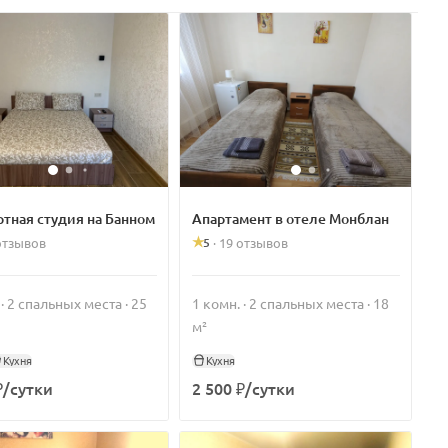
тная студия на Банном
Апартамент в отеле Монблан
5
отзывов
·
19 отзывов
 · 2 спальных места · 25
1 комн. · 2 спальных места · 18
м²
Кухня
Кухня
₽/сутки
2 500 ₽/сутки