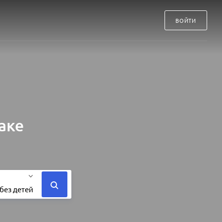
ВОЙТИ
аке
без детей