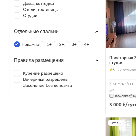
Дома, коттеджи
Отели, гостиницы
Студии
Отдельные спальни
Неважно
1+
2+
3+
4+
Просторная 
Правила размещения
студия
5
·
22 отзыв
Курение разрешено
Вечеринки разрешены
2 комн. · 5 с
Заселение без депозита
м²
Парковка
К
3 000 ₽/сут
Отель