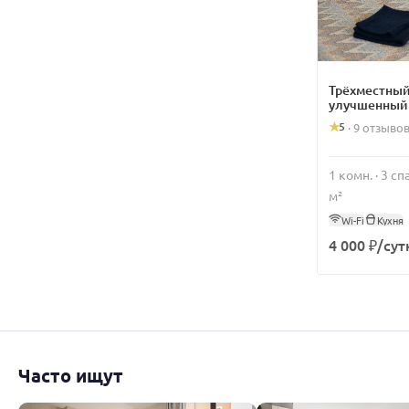
Трёхместный
улучшенный
5
·
9 отзыво
1 комн. · 3 с
м²
Wi-Fi
Кухня
4 000 ₽/сут
Часто ищут