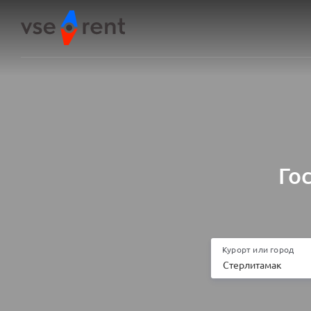
Го
Курорт или город