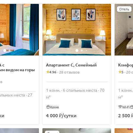
Отель
А с
Апартамент С, Семейный
Комфор
м видом на горы
4.96
5
·
28 отзывов
·
20 
ов
1 комн. · 6 спальных места · 70
1 комн.
пальных места · 27
м²
м²
Кухня
Wi-Fi
ки
4 000 ₽/сутки
2 500 