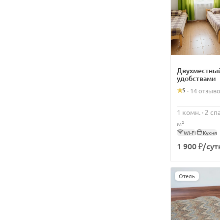
Двухместный
удобствами
5
·
14 отзыв
1 комн. · 2 с
м²
Wi-Fi
Кухня
1 900 ₽/сут
Отель