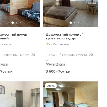
хместный номер
Двухместный номер с 1
енный
кроватью стандарт
5
отзывов
·
10 отзывов
 · 4 спальных места · 28
1 комн. · 2 спальных места · 20
м²
Кухня
Wi-Fi
Кухня
₽/сутки
3 600 ₽/сутки
Отель