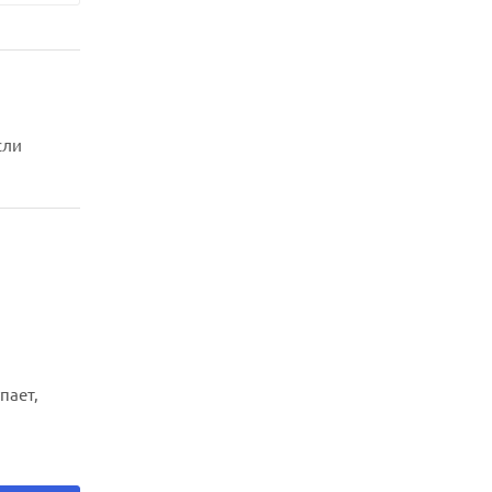
сли
пает,