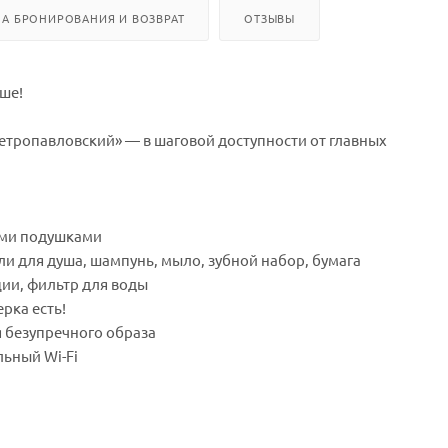
А БРОНИРОВАНИЯ И ВОЗВРАТ
ОТЗЫВЫ
чше!
Петропавловский» — в шаговой доступности от главных
ими подушками
ли для душа, шампунь, мыло, зубной набор, бумага
ции, фильтр для воды
рка есть!
я безупречного образа
льный Wi-Fi