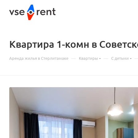
Квартира 1-комн в Советск
—
—
Аренда жилья в Стерлитамаке
Квартиры
С детьми