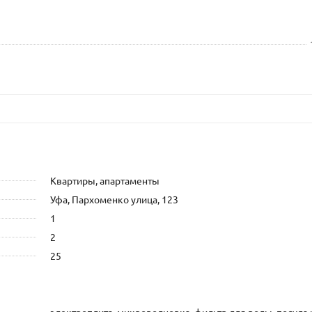
Квартиры, апартаменты
Уфа, Пархоменко улица, 123
1
2
25
электроплита, микроволновка, фильтр для воды, посуда 