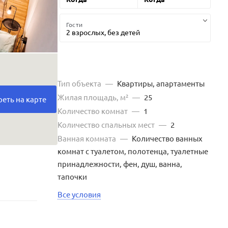
Гости
2 взрослых,
без детей
Тип объекта
—
Квартиры, апартаменты
Жилая площадь, м²
—
25
еть на карте
Количество комнат
—
1
Количество спальных мест
—
2
Ванная комната
—
Количество ванных
комнат с туалетом, полотенца, туалетные
принадлежности, фен, душ, ванна,
тапочки
Все условия