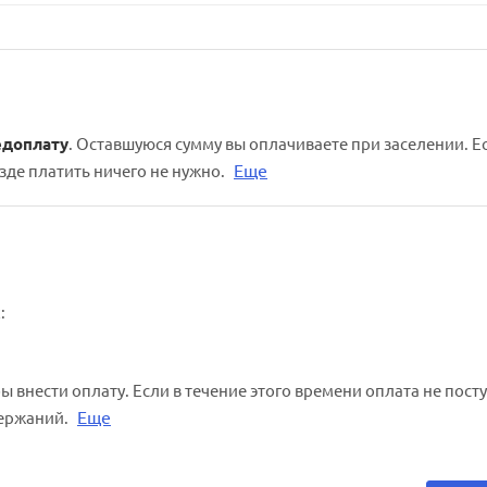
едоплату
. Оставшуюся сумму вы оплачиваете при заселении. Е
Еще
зде платить ничего не нужно.
:
 внести оплату. Если в течение этого времени оплата не посту
Еще
держаний.