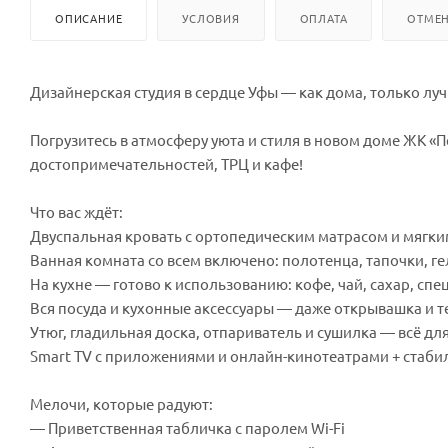
ОПИСАНИЕ
УСЛОВИЯ
ОПЛАТА
ОТМЕН
Дизайнерская студия в сердце Уфы — как дома, только лу
Погрузитесь в атмосферу уюта и стиля в новом доме ЖК «
достопримечательностей, ТРЦ и кафе!
Что вас ждёт:
Двуспальная кровать с ортопедическим матрасом и мягк
Ванная комната со всем включено: полотенца, тапочки, ге
На кухне — готово к использованию: кофе, чай, сахар, спе
Вся посуда и кухонные аксессуары — даже открывашка и те
Утюг, гладильная доска, отпариватель и сушилка — всё дл
Smart TV с приложениями и онлайн-кинотеатрами + стаби
Мелочи, которые радуют:
— Приветственная табличка с паролем Wi-Fi