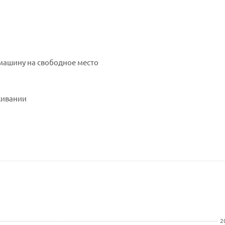
 машину на свободное место
живании
2